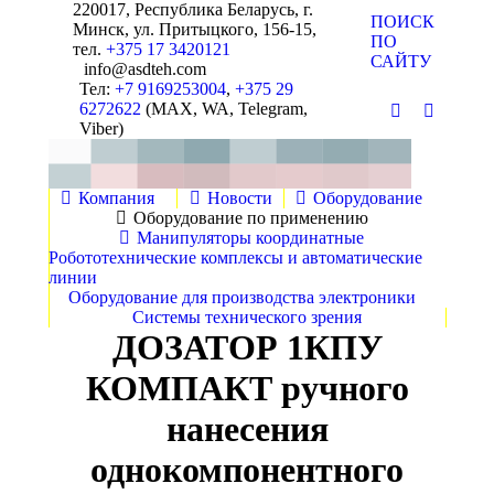
220017, Республика Беларусь, г.
Поиск:
ПОИСК
Минск, ул. Притыцкого, 156-15,
ПО
тел.
+375 17 3420121
САЙТУ
info@asdteh.com
Тел:
+7 9169253004
,
+375 29
6272622
(MAX, WA, Telegram,
Почта
YouTube
Viber)
Компания
Новости
Оборудование
Оборудование по применению
Манипуляторы координатные
Робототехнические комплексы и автоматические
линии
Оборудование для производства электроники
Системы технического зрения
ДОЗАТОР 1КПУ
КОМПАКТ ручного
нанесения
однокомпонентного