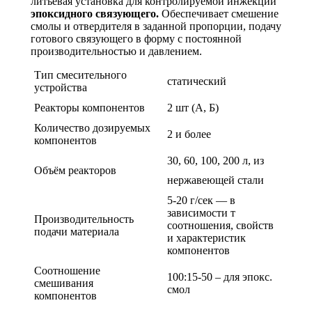
литьевая установка для контролируемой инжекции
эпоксидного связующего.
Обеспечивает смешение
смолы и отвердителя в заданной пропорции, подачу
готового связующего в форму с постоянной
производительностью и давлением.
Тип смесительного
статический
устройства
Реакторы компонентов
2 шт (А, Б)
Количество дозируемых
2 и более
компонентов
30, 60, 100, 200 л, из
Объём реакторов
нержавеющей стали
5-20 г/сек — в
зависимости т
Производительность
соотношения, свойств
подачи материала
и характеристик
компонентов
Соотношение
100:15-50 – для эпокс.
смешивания
смол
компонентов