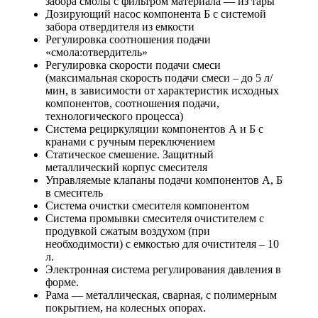
забора смолы с фильтром материала — из тары
Дозирующий насос компонента Б с системой
забора отвердителя из емкости
Регулировка соотношения подачи
«смола:отвердитель»
Регулировка скорости подачи смеси
(максимальная скорость подачи смеси – до 5 л/
мин, в зависимости от характеристик исходных
компонентов, соотношения подачи,
технологического процесса)
Система рециркуляции компонентов А и Б с
кранами с ручным переключением
Cтатическое смешение. Защитный
металлический корпус смесителя
Управляемые клапаны подачи компонентов А, Б
в смеситель
Система очистки смесителя компонентом
Система промывки смесителя очистителем с
продувкой сжатым воздухом (при
необходимости) с емкостью для очистителя – 10
л.
Электронная система регулирования давления в
форме.
Рама — металлическая, сварная, с полимерным
покрытием, на колесных опорах.