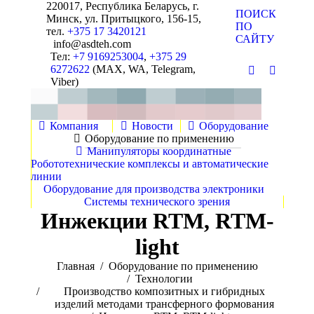
220017, Республика Беларусь, г.
Поиск:
ПОИСК
Минск, ул. Притыцкого, 156-15,
ПО
тел.
+375 17 3420121
САЙТУ
info@asdteh.com
Тел:
+7 9169253004
,
+375 29
6272622
(MAX, WA, Telegram,
Почта
YouTube
Viber)
Компания
Новости
Оборудование
Оборудование по применению
Манипуляторы координатные
Робототехнические комплексы и автоматические
линии
Оборудование для производства электроники
Системы технического зрения
Инжекции RTM, RTM-
light
Вы здесь:
Главная
Оборудование по применению
Технологии
Производство композитных и гибридных
изделий методами трансферного формования