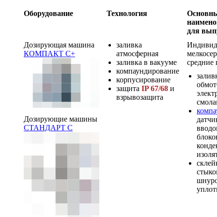
Оборудование
Технология
Основн
наимено
для вып
Дозирующая машина
заливка
Индивид
КОМПАКТ С+
атмосферная
мелкосе
заливка в вакууме
средние 
компаундирование
залив
корпусирование
обмот
защита
IP 67/68
и
элект
взрывозащита
смол
компа
Дозирующие машины
датчи
СТАНДАРТ С
вводо
блоко
конде
изоля
склей
стыко
шнуро
уплот