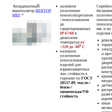
КоординатныЙ
наливное
Серийно
манипулятор
ВЕКТОР
уплотнение
бесшовн
МБУ
*
пенополиуретаном
уплотне
/ пеносиликоном
пенополи
до
пеносили
гарантированных
мм. и на
IP 67/68
в
изделия 
диапозоне
ревиз
температур
от
торце
0
+220 до -60
С
элект
наливное
и щит
уплотнение
преоб
пеносиликоном
двере
изделий для
расп
взрывозащитных
конст
зон, стойкость к
крышк
горению по
ГОСТ
вводо
28157-89
,
масло-/
датчи
бензо-/
распр
химическая/УФ
разве
стойкость
короб
иные
мелко