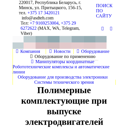
220017, Республика Беларусь, г.
Поиск:
ПОИСК
Минск, ул. Притыцкого, 156-15,
ПО
тел.
+375 17 3420121
САЙТУ
info@asdteh.com
Тел:
+7 9169253004
,
+375 29
6272622
(MAX, WA, Telegram,
Почта
YouTube
Viber)
Компания
Новости
Оборудование
Оборудование по применению
Манипуляторы координатные
Робототехнические комплексы и автоматические
линии
Оборудование для производства электроники
Системы технического зрения
Полимерные
комплектующие при
выпуске
электродвигателей