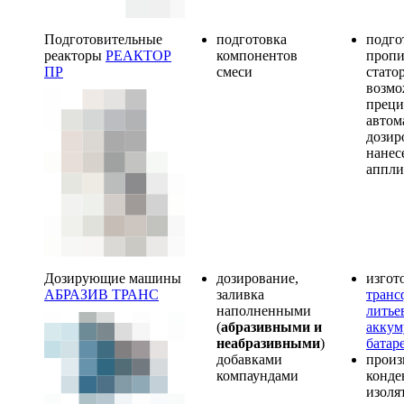
Подготовительные
подготовка
подго
реакторы
РЕАКТОР
компонентов
пропи
ПР
смеси
статор
возм
преци
автом
дозир
нанес
аппли
Дозирую
щие машины
дозирование,
изгот
АБРАЗИВ ТРАНС
заливка
транс
наполненными
литье
(
абразивными и
аккум
неабразивными
)
батар
добавками
произ
компаундами
конде
изоля