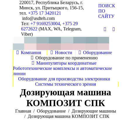
220017, Республика Беларусь, г.
Поиск:
ПОИСК
Минск, ул. Притыцкого, 156-15,
ПО
тел.
+375 17 3420121
САЙТУ
info@asdteh.com
Тел:
+7 9169253004
,
+375 29
6272622
(MAX, WA, Telegram,
Почта
YouTube
Viber)
Компания
Новости
Оборудование
Оборудование по применению
Манипуляторы координатные
Робототехнические комплексы и автоматические
линии
Оборудование для производства электроники
Системы технического зрения
Дозирующая машина
КОМПОЗИТ СПК
Вы здесь:
Главная
Оборудование
Дозирующие машины
Дозирующая машина КОМПОЗИТ СПК