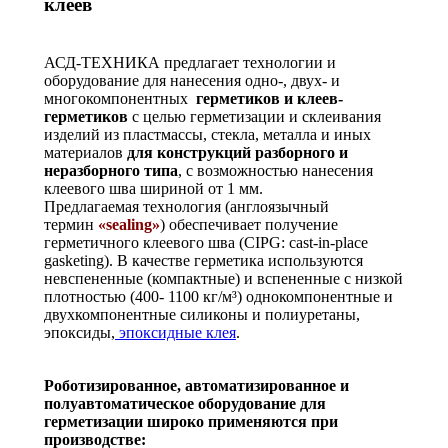
клеев
АСД-ТЕХНИКА предлагает технологии и
оборудование для нанесения одно-, двух- и
многокомпонентных
герметиков и клеев-
герметиков
с целью герметизации и склеивания
изделий из пластмассы, стекла, металла и иных
материалов
для конструкций разборного и
неразборного типа
, с возможностью нанесения
клеевого шва шириной от 1 мм.
Предлагаемая технология (англоязычный
термин
«sealing»
) обеспечивает получение
герметичного клеевого шва (CIPG: cast-in-place
gasketing). В качестве герметика используются
невспененные (компактные) и вспененные с низкой
плотностью (400- 1100 кг/м³) однокомпонентные и
двухкомпонентные силиконы и полиуретаны,
эпоксиды,
эпоксидные клея
.
Роботизированное, автоматизированное и
полуавтоматическое оборудование для
герметизации широко применяются
при
производстве: