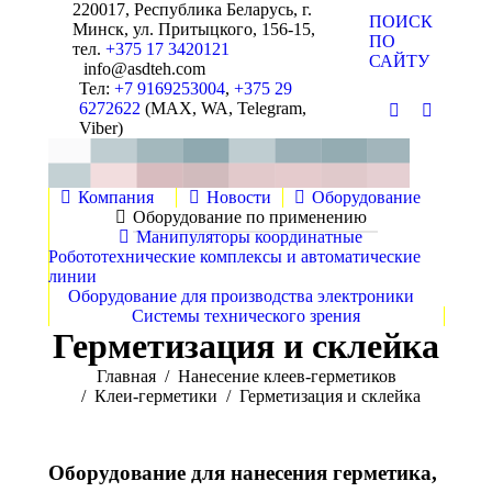
220017, Республика Беларусь, г.
Поиск:
ПОИСК
Минск, ул. Притыцкого, 156-15,
ПО
тел.
+375 17 3420121
САЙТУ
info@asdteh.com
Тел:
+7 9169253004
,
+375 29
6272622
(MAX, WA, Telegram,
Почта
YouTube
Viber)
Компания
Новости
Оборудование
Оборудование по применению
Манипуляторы координатные
Робототехнические комплексы и автоматические
линии
Оборудование для производства электроники
Системы технического зрения
Герметизация и склейка
Вы здесь:
Главная
Нанесение клеев-герметиков
Клеи-герметики
Герметизация и склейка
Оборудование для нанесения герметика,