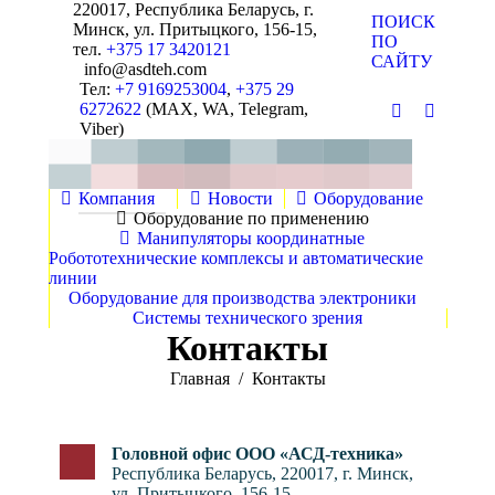
220017, Республика Беларусь, г.
Поиск:
ПОИСК
Минск, ул. Притыцкого, 156-15,
ПО
тел.
+375 17 3420121
САЙТУ
info@asdteh.com
Тел:
+7 9169253004
,
+375 29
6272622
(MAX, WA, Telegram,
Почта
YouTube
Viber)
Компания
Новости
Оборудование
Оборудование по применению
Манипуляторы координатные
Робототехнические комплексы и автоматические
линии
Оборудование для производства электроники
Системы технического зрения
Контакты
Вы здесь:
Главная
Контакты
Головной офис ООО «АСД-техника»
Республика Беларусь, 220017, г. Минск,
ул. Притыцкого, 156-15