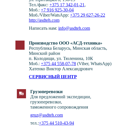
Тел./факс:
+375 17 342-01-21
,
Моб.:
+7 916 925-30-04
Моб./Viber/WatsApp:
+375 29 627-26-22
http://asdteh.com
Написать нам:
info@asdteh.com
Производство ООО «АСД-техника»
Республика Беларусь, Минская область,
Минский район
п. Колодищи, ул. Тюленина, 10К
Моб.:
+375 44 558-07-78
(Viber, WhatsApp)
Хатенко Виктор Александрович
СЕРВИСНЫЙ ЦЕНТР
Грузоперевозки
Для предложений экспедиции,
грузоперевозки,
таможенного сопровождения
gruz@asdteh.com
тел.:
+375 44 510-43-94