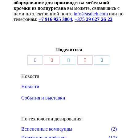
оборудование для производства мебельной
кромки из полиуретана
вы можете, связавшись с
нами по электронной почте
info@asdteh.com
или по
телефонам:
+7 916 925 3004
,
+375 29 627-26-22
Поделиться
Поделиться
Поделиться
Поделиться
Поделиться
Поделиться
Pinterest
Facebook
Google+
Twitter
LinkedIn
Новости
Новости
События и выставки
По технологии дозирования:
Вспененные компаунды
(2)
Инжекция и инфузия
(10)