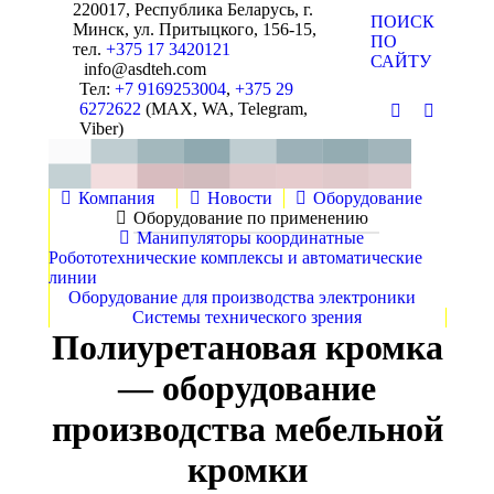
220017, Республика Беларусь, г.
Поиск:
ПОИСК
Минск, ул. Притыцкого, 156-15,
ПО
тел.
+375 17 3420121
САЙТУ
info@asdteh.com
Тел:
+7 9169253004
,
+375 29
6272622
(MAX, WA, Telegram,
Почта
YouTube
Viber)
Компания
Новости
Оборудование
Оборудование по применению
Манипуляторы координатные
Робототехнические комплексы и автоматические
линии
Оборудование для производства электроники
Системы технического зрения
Полиуретановая кромка
— оборудование
производства мебельной
кромки