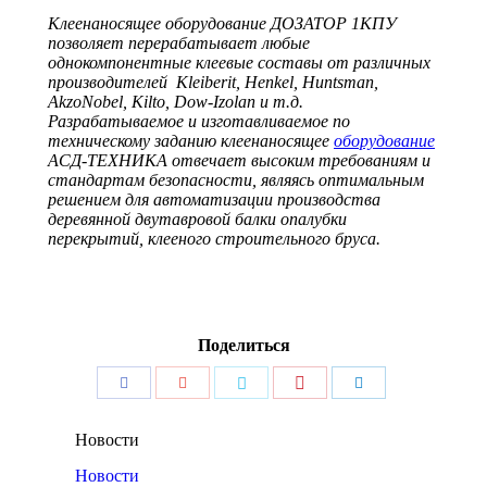
К
леенаносящее оборудование ДОЗАТОР 1КПУ
позволяет перерабатывает любые
однокомпонентные клеевые составы от различных
производителей Kleiberit, Henkel, Huntsman,
AkzoNobel, Kilto, Dow-Izolan и т.д.
Разрабатываемое и изготавливаемое по
техническому заданию клеенаносящее
оборудование
АСД-ТЕХНИКА отвечает высоким требованиям и
стандартам безопасности, являясь оптимальным
решением для автоматизации производства
деревянной двутавровой балки опалубки
перекрытий, клееного строительного бруса.
Поделиться
Поделиться
Поделиться
Поделиться
Поделиться
Поделиться
Pinterest
Facebook
Google+
Twitter
LinkedIn
Новости
Новости