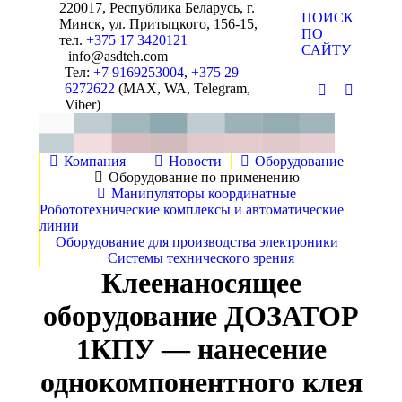
220017, Республика Беларусь, г.
Поиск:
ПОИСК
Минск, ул. Притыцкого, 156-15,
ПО
тел.
+375 17 3420121
САЙТУ
info@asdteh.com
Тел:
+7 9169253004
,
+375 29
6272622
(MAX, WA, Telegram,
Почта
YouTube
Viber)
Компания
Новости
Оборудование
Оборудование по применению
Манипуляторы координатные
Робототехнические комплексы и автоматические
линии
Оборудование для производства электроники
Системы технического зрения
Клеенаносящее
оборудование ДОЗАТОР
1КПУ — нанесение
однокомпонентного клея