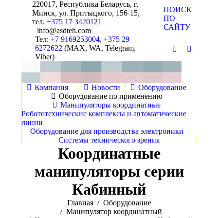
220017, Республика Беларусь, г.
Поиск:
ПОИСК
Минск, ул. Притыцкого, 156-15,
ПО
тел.
+375 17 3420121
САЙТУ
info@asdteh.com
Тел:
+7 9169253004
,
+375 29
6272622
(MAX, WA, Telegram,
Почта
YouTube
Viber)
Компания
Новости
Оборудование
Оборудование по применению
Манипуляторы координатные
Робототехнические комплексы и автоматические
линии
Оборудование для производства электроники
Системы технического зрения
Координатные
манипуляторы серии
Кабинный
Вы здесь:
Главная
Оборудование
Манипулятор координатный