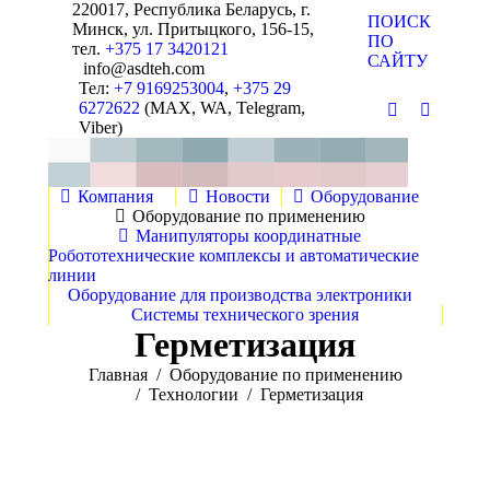
220017, Республика Беларусь, г.
Поиск:
ПОИСК
Минск, ул. Притыцкого, 156-15,
ПО
тел.
+375 17 3420121
САЙТУ
info@asdteh.com
Тел:
+7 9169253004
,
+375 29
6272622
(MAX, WA, Telegram,
Почта
YouTube
Viber)
Компания
Новости
Оборудование
Оборудование по применению
Манипуляторы координатные
Робототехнические комплексы и автоматические
линии
Оборудование для производства электроники
Системы технического зрения
Герметизация
Вы здесь:
Главная
Оборудование по применению
Технологии
Герметизация