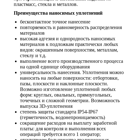
пластмасс, стекла и металлов.
Преимущества наносимых уплотнений
бесконтактное точное нанесение
повторяемость и равномерность распределения
материалов
высокая адгезия и однородность наносимых
материалов к подложкам практически любых
видов: окрашенным поверхностям, металлам,
стеклу и т.д.
выполнение всего производственного процесса
на одной единице оборудования
универсальность нанесения. Уплотнения можно
наносить на любые поверхности: отбортовки,
пазы, плоскости и наклонные плоскости.
Возможно изготовление уплотнений любых
форм: круглых, овальных, прямоугольных,
точечных и сложной геометрии. Возможность
выпуска ЗD-уплотнения
степень защиты стандарта IP54-IP67
(герметичность, водонепроницаемость)
сокращение расходов на выплату заработной
платы: для контроля и выполнения всех
операций требуется всего 1 оператор;
отсутствием большинства традиционных